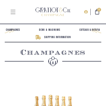
0
Champagnes
Demi & Magnums
Coteaux & Ratafia
Shipping information
Champagnes