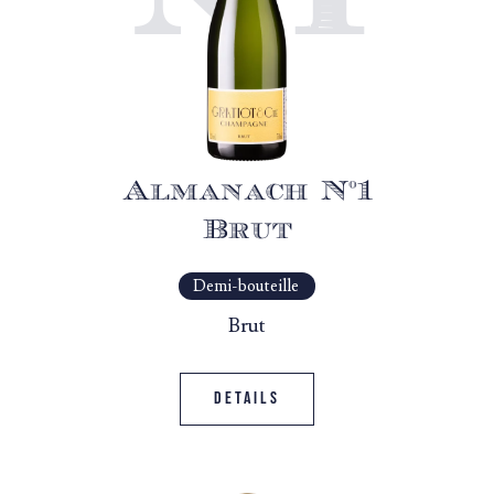
N°1
Almanach N°1
Brut
Demi-bouteille
Brut
Details