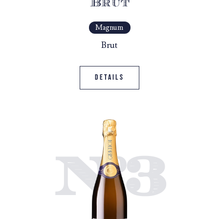
Brut
Magnum
Brut
Details
N°3