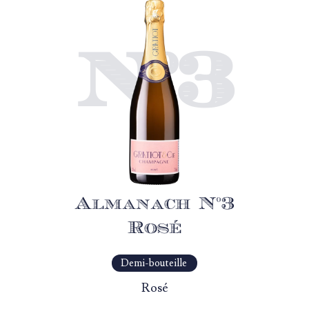
N°3
Almanach N°3
Rosé
Demi-bouteille
Rosé