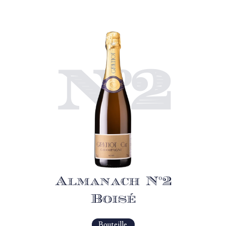
N°2
Almanach N°2
Boisé
Bouteille