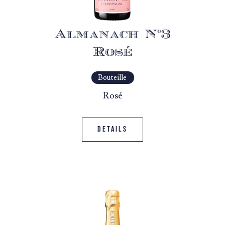
Almanach N°3
Rosé
Bouteille
Rosé
Details