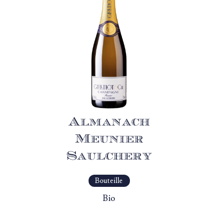
Almanach
Meunier
Saulchery
Bouteille
Bio