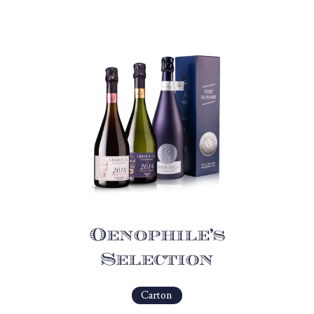
Oenophile’s
Selection
Carton